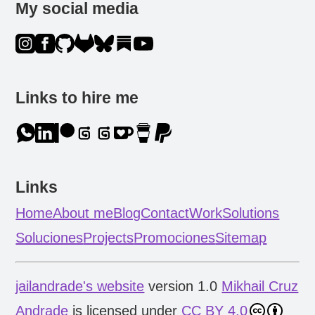
My social media
Links to hire me
Links
Home
About me
Blog
Contact
Work
Solutions
Soluciones
Projects
Promociones
Sitemap
jailandrade's website
version 1.0
Mikhail Cruz
Andrade
is licensed under
CC BY 4.0